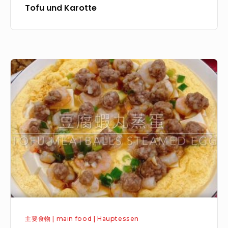
e
e
Tofu und Karotte
a
e
k
t
s
u
t
e
c
y
c
h
豆
w
a
e
腐
i
k
n
蝦
t
e
丸
h
|
蒸
T
K
蛋
o
o
|
f
n
T
u
d
o
a
e
f
n
n
u
d
s
主要食物 | main food | Hauptessen
M
C