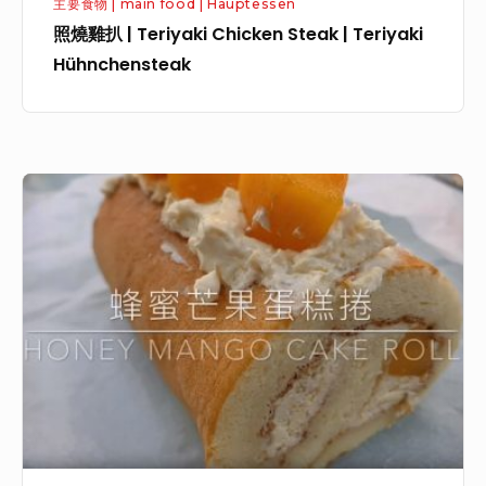
m
主要食物 | main food | Hauptessen
k
g
e
i
照燒雞扒 | Teriyaki Chicken Steak | Teriyaki
i
g
i
t
Hühnchensteak
C
|
s
r
h
G
c
o
i
e
h
t
c
d
p
e
芒
k
ä
a
n
果
e
m
s
B
蜂
n
p
t
o
蜜
S
f
e
h
蛋
t
t
t
n
糕
e
e
c
e
捲
a
s
h
n
|
k
E
e
M
|
i
n
A
T
m
m