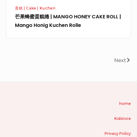
N
e
i
i
蛋糕 | Cake | Kuchen
G
r
t
t
芒果蜂蜜蛋糕捲 | MANGO HONEY CAKE ROLL |
O
i
T
T
Mango Honig Kuchen Rolle
H
y
o
o
O
a
f
f
N
k
u
u
E
i
f
S
u
N
Next
Y
H
l
n
e
e
C
ü
e
d
i
x
A
h
i
K
t
t
K
n
s
a
E
e
c
c
F
r
home
R
h
n
h
o
o
O
e
n
b
t
Kidstore
o
L
n
ä
u
t
L
t
s
l
Privacy Policy
e