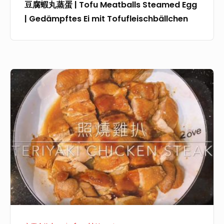
m
豆腐蝦丸蒸蛋 | Tofu Meatballs Steamed Egg
e
a
i
| Gedämpftes Ei mit Tofufleischbällchen
a
r
l
t
r
c
b
o
h
a
t
-
照
l
|
K
燒
l
S
ä
雞
s
c
s
扒
S
h
e
|
t
w
k
T
e
e
u
e
a
i
c
r
m
n
h
i
e
e
e
y
d
f
n
a
E
l