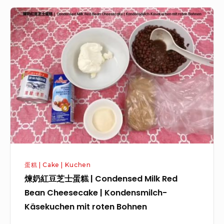
a
煉
k
奶
u
紅
l
豆
t
芝
C
士
h
蛋
e
糕
e
|
s
C
e
o
c
蛋糕 | Cake | Kuchen
n
a
煉奶紅豆芝士蛋糕 | Condensed Milk Red
d
k
Bean Cheesecake | Kondensmilch-
e
e
Käsekuchen mit roten Bohnen
n
|