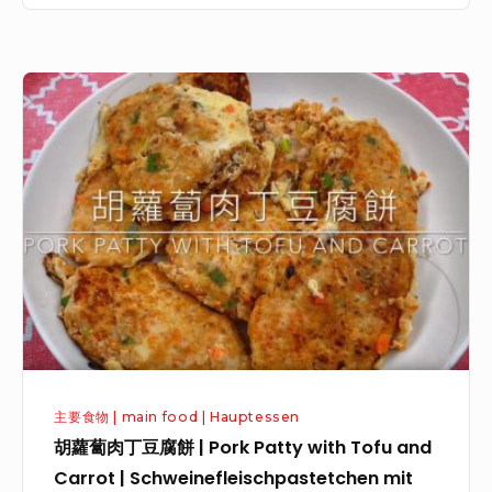
s
M
e
a
d
n
胡
M
g
蘿
i
o
蔔
l
-
肉
k
Y
丁
R
a
豆
e
k
腐
d
u
餅
B
l
|
e
t
P
a
-
o
n
K
主要食物 | main food | Hauptessen
r
C
ä
胡蘿蔔肉丁豆腐餅 | Pork Patty with Tofu and
k
h
s
Carrot | Schweinefleischpastetchen mit
P