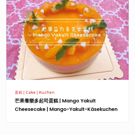
芒
果
養
樂
多
起
司
蛋
糕
|
M
蛋糕 | Cake | Kuchen
a
芒果養樂多起司蛋糕 | Mango Yakult
n
Cheesecake | Mango-Yakult-Käsekuchen
g
o
Y