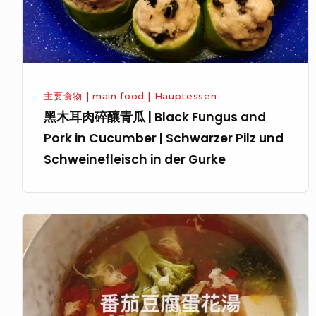
青
瓜
|
Black
Fungus
主要食物 | main food | Hauptessen
and
黑木耳肉碎釀青瓜 | Black Fungus and
Pork
Pork in Cucumber | Schwarzer Pilz und
in
Schweinefleisch in der Gurke
Cucumber
|
Schwarzer
番
Pilz
茄
und
豆
Schweinefleisch
腐
in
蛋