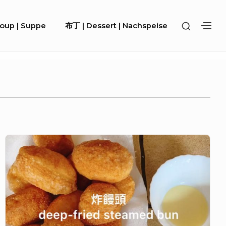
SHOW
Soup | Suppe
布丁 | Dessert | Nachspeise
SH
SECOND
SE
SIDEBA
SI
炸
饅
頭
|
deep-
fried