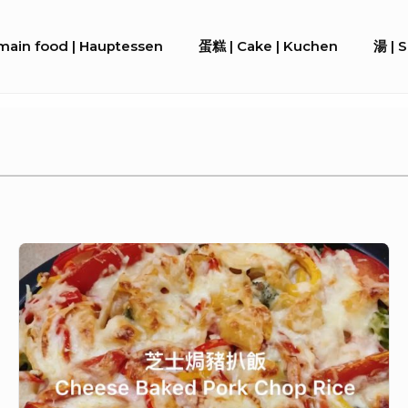
ain food | Hauptessen
蛋糕 | Cake | Kuchen
湯 | 
芝
士
焗
豬
扒
飯