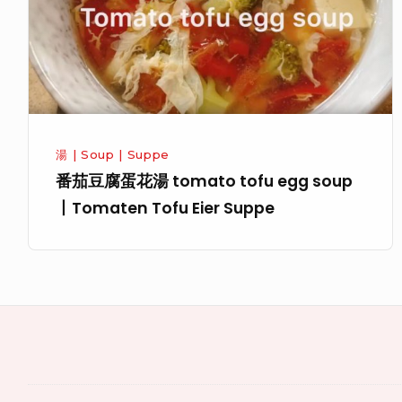
der
花
Gurke
湯
tomato
tofu
egg
soup
湯 | Soup | Suppe
丨
番茄豆腐蛋花湯 tomato tofu egg soup
Tomaten
丨Tomaten Tofu Eier Suppe
Tofu
Eier
Suppe