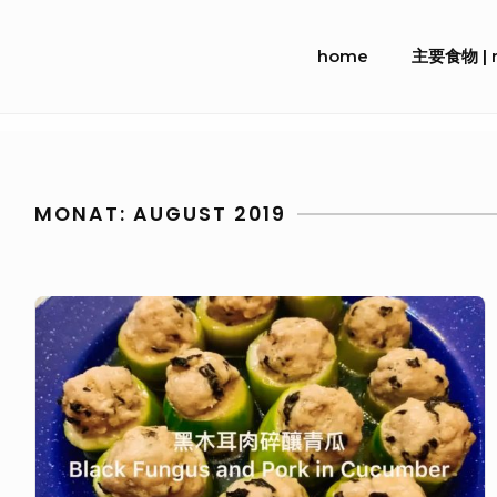
Skip
Site
to
home
主要食物 | m
Navigation
content
MONAT:
AUGUST 2019
黑
木
耳
肉
碎
釀