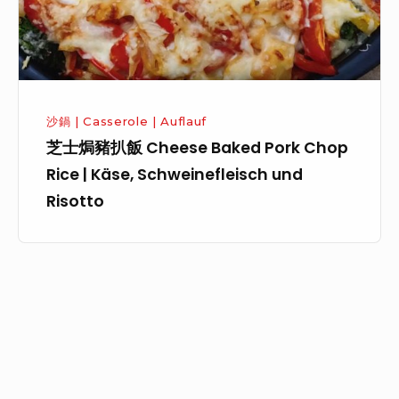
Cheese
Baked
Pork
Chop
Rice
沙鍋 | Casserole | Auflauf
|
芝士焗豬扒飯 Cheese Baked Pork Chop
Käse,
Rice | Käse, Schweinefleisch und
Schweinefleisch
Risotto
und
Risotto