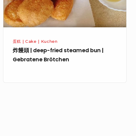
steamed
bun
|
Gebratene
Brötchen
蛋糕 | Cake | Kuchen
炸饅頭 | deep-fried steamed bun |
Gebratene Brötchen