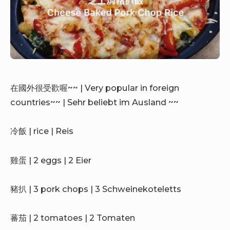
在國外很受歡喔~~ | Very popular in foreign
countries~~ | Sehr beliebt im Ausland ~~
冷飯 | rice | Reis
雞蛋 | 2 eggs | 2 Eier
豬扒 | 3 pork chops | 3 Schweinekoteletts
蕃茄 | 2 tomatoes | 2 Tomaten