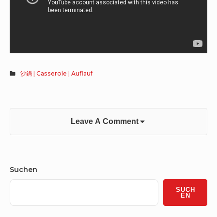
沙鍋 | Casserole | Auflauf
Leave A Comment
Sidebar
Suchen
Widget
SUCH
Area
EN