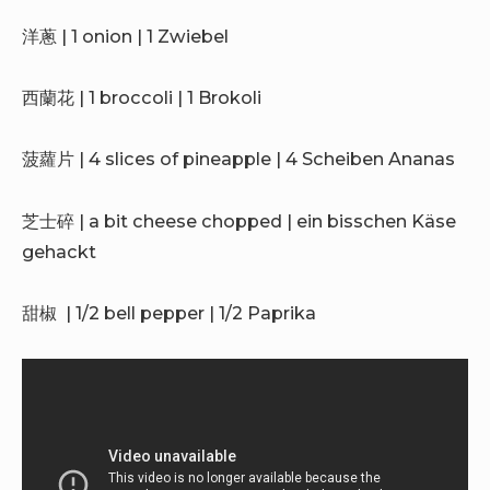
洋蔥 | 1 onion | 1 Zwiebel
西蘭花 | 1 broccoli | 1 Brokoli
菠蘿片 | 4 slices of pineapple | 4 Scheiben Ananas
芝士碎 | a bit cheese chopped | ein bisschen Käse
gehackt
甜椒 | 1/2 bell pepper | 1/2 Paprika