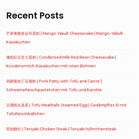
Recent Posts
芒果養樂多起司蛋糕 | Mango Yakult Cheesecake | Mango-Yakult-
Käsekuchen
煉奶紅豆芝士蛋糕 | Condensed Milk Red Bean Cheesecake |
Kondensmilch-Käsekuchen mit roten Bohnen
胡蘿蔔肉丁豆腐餅 | Pork Patty with Tofu and Carrot |
Schweinefleischpastetchen mit Tofu und Karotte
豆腐蝦丸蒸蛋 | Tofu Meatballs Steamed Egg | Gedämpftes Ei mit
Tofufleischbällchen
照燒雞扒 | Teriyaki Chicken Steak | Teriyaki Hühnchensteak