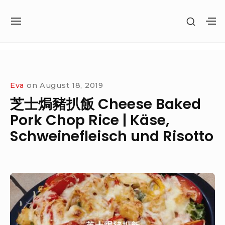
Skip
SHOW
to
SITE
S
SECON
content
NAVIGATION
S
SIDEB
SI
Site Navigation
Eva
on
August 18, 2019
芝士焗豬扒飯 Cheese Baked
Pork Chop Rice | Käse,
Schweinefleisch und Risotto