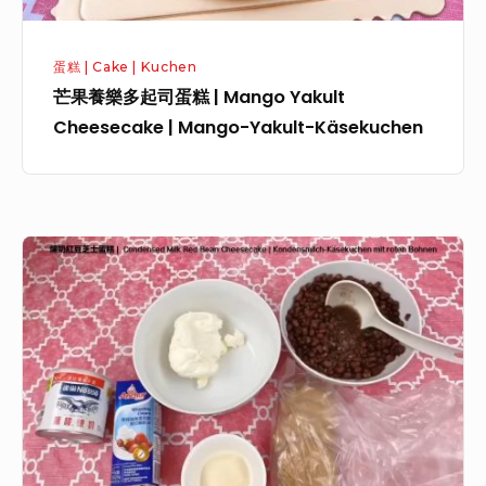
蛋糕 | Cake | Kuchen
芒果養樂多起司蛋糕 | Mango Yakult
Cheesecake | Mango-Yakult-Käsekuchen