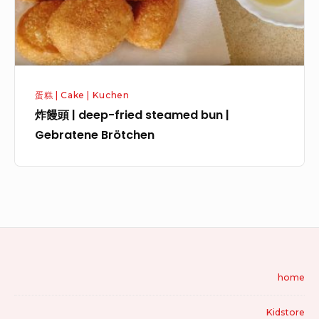
蛋糕 | Cake | Kuchen
炸饅頭 | deep-fried steamed bun |
Gebratene Brötchen
home
Kidstore