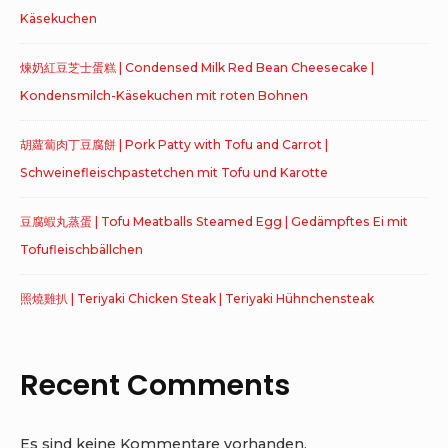
Käsekuchen
煉奶紅豆芝士蛋糕 | Condensed Milk Red Bean Cheesecake |
Kondensmilch-Käsekuchen mit roten Bohnen
胡蘿蔔肉丁豆腐餅 | Pork Patty with Tofu and Carrot |
Schweinefleischpastetchen mit Tofu und Karotte
豆腐蝦丸蒸蛋 | Tofu Meatballs Steamed Egg | Gedämpftes Ei mit
Tofufleischbällchen
照燒雞扒 | Teriyaki Chicken Steak | Teriyaki Hühnchensteak
Recent Comments
Es sind keine Kommentare vorhanden.