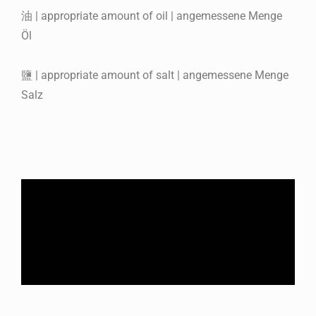
油 | appropriate amount of oil | angemessene Menge
Öl
鹽 | appropriate amount of salt | angemessene Menge
Salz