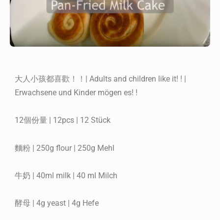
大人小孩都喜歡！！| Adults and children like it! ! |
Erwachsene und Kinder mögen es! !
12個份量 | 12pcs | 12 Stück
麵粉 | 250g flour | 250g Mehl
牛奶 | 40ml milk | 40 ml Milch
酵母 | 4g yeast | 4g Hefe